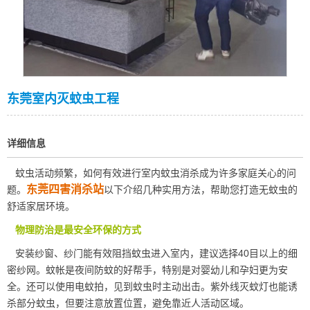
东莞室内灭蚊虫工程
详细信息
蚊虫活动频繁，如何有效进行室内蚊虫消杀成为许多家庭关心的问
东莞四害消杀站
题。
以下介绍几种实用方法，帮助您打造无蚊虫的
舒适家居环境。
物理防治是最安全环保的方式
安装纱窗、纱门能有效阻挡蚊虫进入室内，建议选择40目以上的细
密纱网。蚊帐是
夜间防蚊
的好帮手，特别是对婴幼儿和孕妇更为安
全。还可以使用电蚊拍，见到蚊虫时主动出击。紫外线灭蚊灯也能诱
杀部分蚊虫，但要注意放置位置，避免靠近人活动区域。