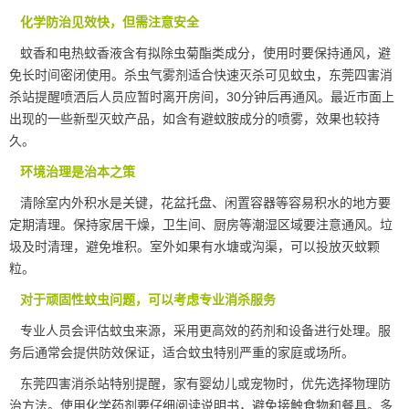
化学防治见效快，但需注意安全
蚊香和电热蚊香液含有拟除虫菊酯类成分，使用时要
保持通风
，避
免长时间密闭使用。杀虫气雾剂适合快速灭杀可见蚊虫，东莞四害消
杀站提醒喷洒后人员应暂时离开房间，30分钟后再通风。最近市面上
出现的一些新型灭蚊产品，如含有避蚊胺成分的喷雾，效果也较持
久。
环境治理是治本之策
清除室内外积水是关键，花盆托盘、闲置容器等容易积水的地方要
定期清理。保持家居干燥，卫生间、厨房等潮湿区域要注意通风。垃
圾及时清理，避免堆积。室外如果有水塘或沟渠，可以投放灭蚊颗
粒。
对于顽固性蚊虫问题，可以考虑专业消杀服务
专业人员会评估蚊虫来源，采用更高效的药剂和设备进行处理。服
务后通常会提供防效保证，适合蚊虫特别严重的家庭或场所。
东莞四害消杀站特别提醒，家有婴幼儿或宠物时，优先选择物理防
治方法。使用化学药剂要仔细阅读说明书，避免接触食物和餐具。多