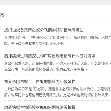
态
虎门白蚁备案所白蚁分飞期的预防措施有哪些
及时擦干厨房、卫生间积水，定期清理阳台、角落的废旧纸箱、木材
隙，彻底破坏白蚁生存繁殖的适宜环境。
石排病媒生物防控机构厂房出现老鼠有什么应对方法
老鼠不仅惹人烦，还会传播病菌，不少人选择施药灭鼠，却总踩“药不对
鼠全指南，从选药到收尾都讲透，收藏起来少走弯路～
东莞杀除白蚁——白蚁的繁殖力和蔓延性
白蚁防治早已不是“可选项”，而是业主必须履行的法律责任。东莞杀
解，物理防护也可能因建筑沉降受损，定期检查能及时评估防治效果
塘厦病媒生物防控家庭如何彻底消灭蟑螂