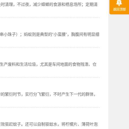
及时清理，不过夜，减少蟑螂的食源和栖息场所；定期清
串小珠子）；蚂蚁则是典型的“小蛮腰”，胸腹间有明显细
理生产废料和生活垃圾，尤其是车间地面的食物残渣、仓
季的繁衍时节，实行分飞繁衍，不时产生下一代的群体，
有效驱赶蚊子。还可以自制驱蚊水，将柠檬片、薄荷叶泡