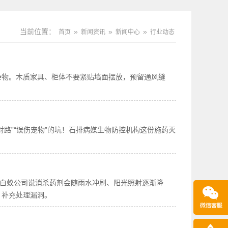
当前位置：
»
»
»
首页
新闻资讯
新闻中心
行业动态
杂物。木质家具、柜体不要紧贴墙面摆放，预留通风缝
路”“误伤宠物”的坑！石排病媒生物防控机构这份施药灭
除白蚁公司说消杀药剂会随雨水冲刷、阳光照射逐渐降
，补充处理漏洞。