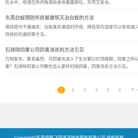
在水中，喷洒在房间角落和身体暴露部位，天然又安全。
东莞白蚁预防所房屋建筑灭治白蚁的方法
保持室内干燥通风：白蚁喜欢潮湿的环境，降低室内湿度可以有效减
持良好的通风等方法。
石排除四害公司四害消杀的方法引见
万物复苏，春意盎然，可四害也进入了生长繁衍的顶峰期，四害之所以
害？石排除四害公司教你怎么更好的除四害，四害消杀方法引见。
1
2
3
4
5
6
下
Copyright©东莞市胜飞翔清洁除虫服务有限公司 版权所有