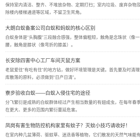
保持室内清洁、整齐、不堆放杂物、定期打扫；室内垃圾、废弃杂物
除楼内楼梯通道等区域，不留卫生死角。
大朗白蚁备案公司白蚁和蚂蚁的核心区别
白蚁身体是“头胸腹”三段融合感强，整体偏粗短，触角是念珠状（像一
腰，触角是膝状（像弯折的膝盖）。
长安除四害中心工厂车间灭鼠方案
老鼠爱往“有吃有住”的地方钻，做好环境管理是关键。首先要及时清
库散落的原料，必须做到“日产日清”。
寮步验收白蚁——白蚁入侵住宅的途径
分飞繁衍是成熟的白蚁群体经过产生相当数量的有翅成虫，在每年春
在更大、更多的范围内繁衍蔓延危害。
凤岗有害生物防控机构家里有蚊子？灭蚊小技巧请收好！
在室内种几盆薄荷、驱蚊草、迷迭香等植物，它们散发的天然气味能