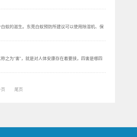
少白蚁的滋生。东莞白蚁预防所建议可以使用除湿机、保
称之为“害”，就是对人体安康存在着要挟，四害是哪四
一页
尾页